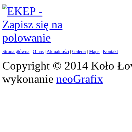
Strona główna
|
O nas
|
Aktualności
|
Galeria
|
Mapa
|
Kontakt
Copyright © 2014 Koło Łow
wykonanie
neoGrafix