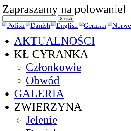
Previous
Previous
Next
Next
Zapraszamy na polowanie!
Year
Month
Year
Month
AKTUALNOŚCI
KŁ CYRANKA
Członkowie
Obwód
GALERIA
ZWIERZYNA
Jelenie