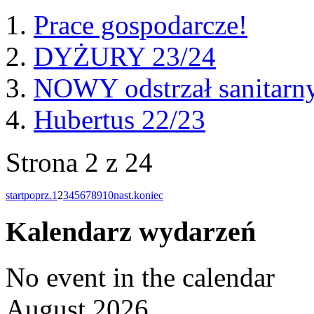
Prace gospodarcze!
DYŻURY 23/24
NOWY odstrzał sanitarny
Hubertus 22/23
Strona 2 z 24
start
poprz.
1
2
3
4
5
6
7
8
9
10
nast.
koniec
Kalendarz wydarzeń
No event in the calendar
August 2026