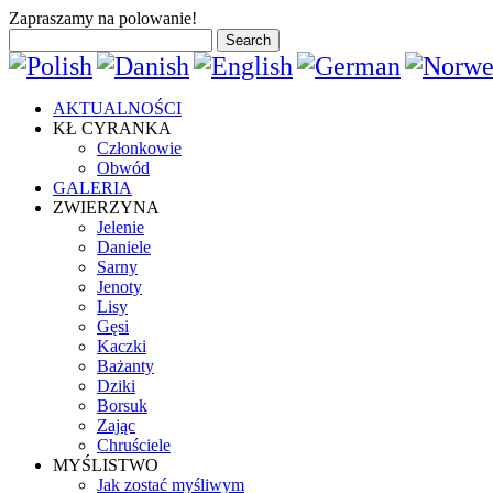
Previous
Previous
Next
Next
Zapraszamy na polowanie!
Year
Month
Year
Month
AKTUALNOŚCI
KŁ CYRANKA
Członkowie
Obwód
GALERIA
ZWIERZYNA
Jelenie
Daniele
Sarny
Jenoty
Lisy
Gęsi
Kaczki
Bażanty
Dziki
Borsuk
Zając
Chruściele
MYŚLISTWO
Jak zostać myśliwym