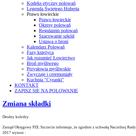
Kodeks etyczny polowań
Legenda Świętego Huberta
Prawo łowieckie
Prawo łowieckie
Okresy polowań
Regulamin polowań
Szacowanie szkód
Ustawa o broni
Kalendarz Polowań
Fazy księżyca
Jak rozumieć Łowiectwo
Broń myśliwego
Przysłowia myśliwskie
Zwyczaje i ceremoniały
Kuchnia "Cyranki"
KONTAKT
ZAPISZ SIĘ NA POLOWANIE
Zmiana składki
Drodzy koledzy
Zarząd Okręgowy PZŁ Szczecin informuje, że zgodnie z uchwałą Naczelnej Rad
2017 wynosi :