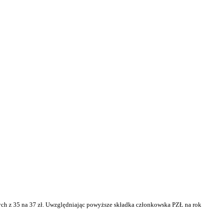
h z 35 na 37 zł. Uw
zględniając powyższe składka członkowska PZŁ na rok