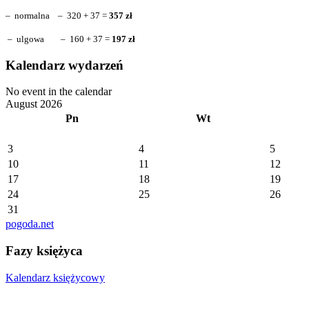
– normalna – 320 + 37 =
357 zł
– ulgowa – 160 + 37 =
197 zł
Kalendarz wydarzeń
No event in the calendar
August 2026
Pn
Wt
3
4
5
10
11
12
17
18
19
24
25
26
31
pogoda.net
Fazy księżyca
Kalendarz księżycowy